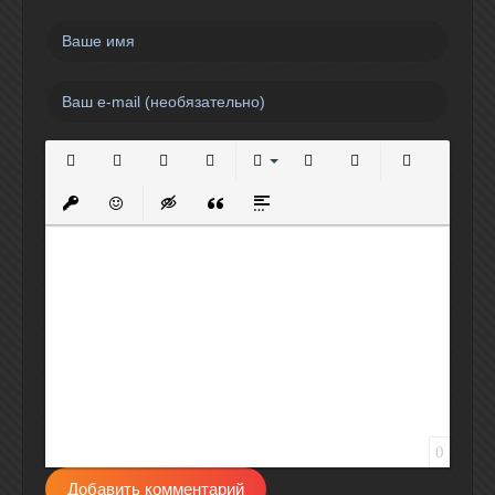
Полужирный
Курсив
Подчеркнутый
Зачеркнутый
Выравнивание
Нумерованный список
Маркированный спи
Вставить сс
Вставить защищенную ссылку
Вставить смайлик
Вставка скрытого текста
Вставка цитаты
Вставка спойлера
0
Добавить комментарий