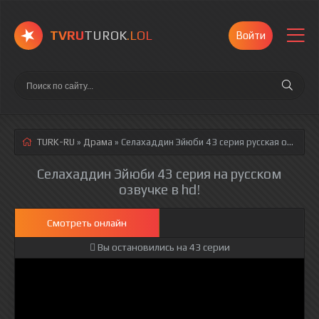
TVRU
TUROK
.LOL
Войти
TURK-RU
»
Драма
» Селахаддин Эйюби 43 серия
русская озвучка полностью смотреть онлайн!
Селахаддин Эйюби 43 серия на русском
озвучке в hd!
Смотреть онлайн
Вы остановились на 43 серии