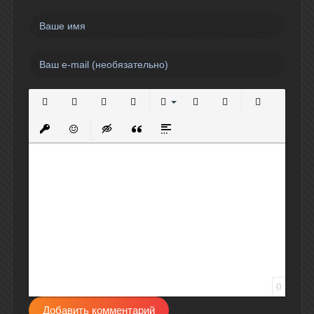
Полужирный
Курсив
Подчеркнутый
Зачеркнутый
Выравнивание
Нумерованный список
Маркированный спи
Вставить сс
Вставить защищенную ссылку
Вставить смайлик
Вставка скрытого текста
Вставка цитаты
Вставка спойлера
0
Добавить комментарий