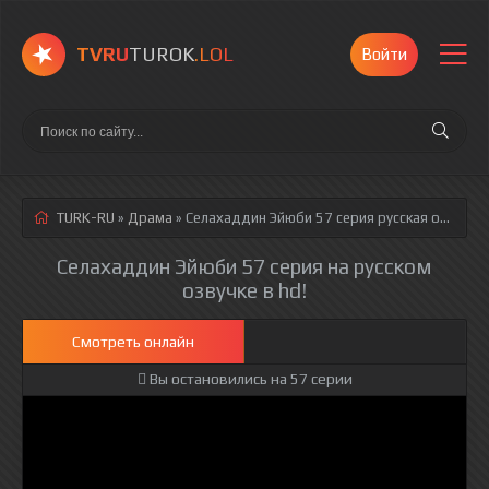
TVRU
TUROK
.LOL
Войти
TURK-RU
»
Драма
» Селахаддин Эйюби 57 серия
русская озвучка полностью смотреть онлайн!
Селахаддин Эйюби 57 серия на русском
озвучке в hd!
Смотреть онлайн
Вы остановились на 57 серии