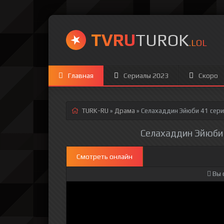
TVRU
TUROK
.LOL
Главная
Сериалы 2023
Скоро
TURK-RU
»
Драма
» Селахаддин Эйюби 41 сер
Селахаддин Эйюби 4
Смотреть онлайн
Вы 