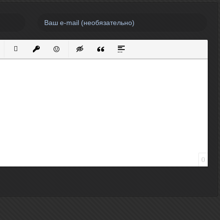
нный список
кированный список
Вставить ссылку
Вставить защищенную ссылку
Вставить смайлик
Вставка скрытого текста
Вставка цитаты
Вставка спойлера
0