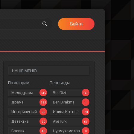
Войти
НАШЕ МЕНЮ
По жанрам
Переводы
Мелодрама
SesDizi
145
146
Драма
BeniBirakma
282
1
Исторический
Ирина Котова
26
70
Детектив
AveTurk
20
63
Боевик
Нурмухаметов
40
0