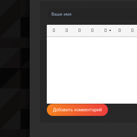
Полужирный
Курсив
Подчеркнутый
Зачеркнутый
Выравнивание
Нумерова
Мар
Добавить комментарий