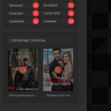
Военный
BeniAffet
14
11
Комедия
Turok1990
71
16
Криминал
Новинки
28
126
СЛУЧАЙНЫЕ СЕРИАЛЫ
ия
9 серия
10 серия
11 серия
12 серия
Безграничная любовь
Время счастья