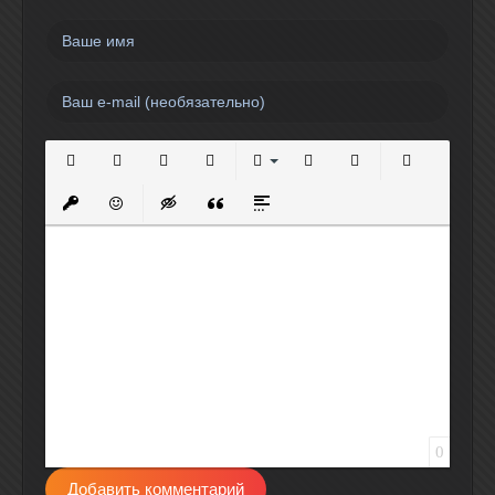
Полужирный
Курсив
Подчеркнутый
Зачеркнутый
Выравнивание
Нумерованный список
Маркированный спи
Вставить сс
Вставить защищенную ссылку
Вставить смайлик
Вставка скрытого текста
Вставка цитаты
Вставка спойлера
0
Добавить комментарий