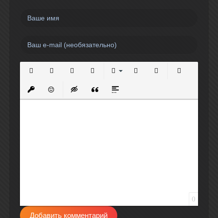
Полужирный
Курсив
Подчеркнутый
Зачеркнутый
Выравнивание
Нумерованный список
Маркированный спи
Вставить сс
Вставить защищенную ссылку
Вставить смайлик
Вставка скрытого текста
Вставка цитаты
Вставка спойлера
0
Добавить комментарий