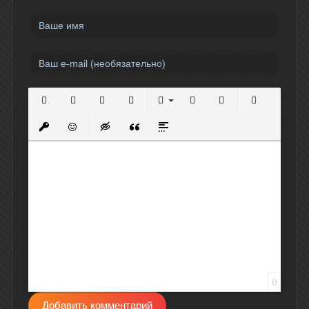
Полужирный
Курсив
Подчеркнутый
Зачеркнутый
Выравнивание
Нумерованный список
Маркированный спи
Вставить сс
Вставить защищенную ссылку
Вставить смайлик
Вставка скрытого текста
Вставка цитаты
Вставка спойлера
0
Добавить комментарий