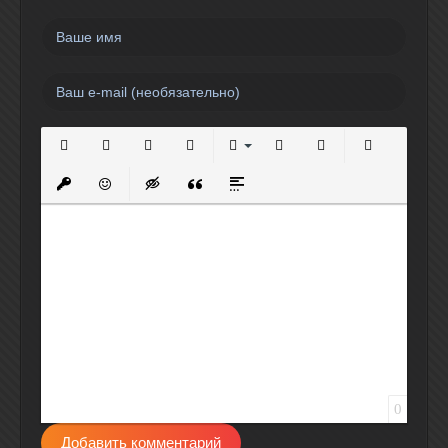
Полужирный
Курсив
Подчеркнутый
Зачеркнутый
Выравнивание
Нумерованный список
Маркированный спи
Вставить сс
Вставить защищенную ссылку
Вставить смайлик
Вставка скрытого текста
Вставка цитаты
Вставка спойлера
0
Добавить комментарий