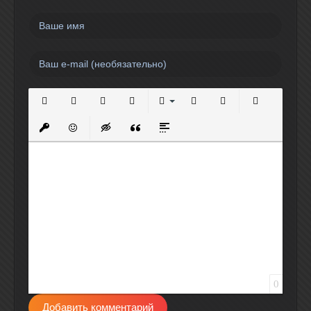
Полужирный
Курсив
Подчеркнутый
Зачеркнутый
Выравнивание
Нумерованный список
Маркированный спи
Вставить сс
Вставить защищенную ссылку
Вставить смайлик
Вставка скрытого текста
Вставка цитаты
Вставка спойлера
0
Добавить комментарий