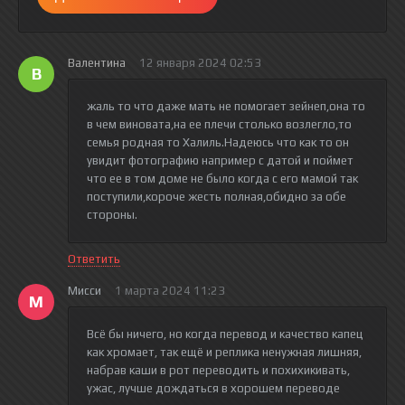
Валентина
12 января 2024 02:53
В
жаль то что даже мать не помогает зейнеп,она то
в чем виновата,на ее плечи столько возлегло,то
семья родная то Халиль.Надеюсь что как то он
увидит фотографию например с датой и поймет
что ее в том доме не было когда с его мамой так
поступили,короче жесть полная,обидно за обе
стороны.
Ответить
Мисси
1 марта 2024 11:23
М
Всё бы ничего, но когда перевод и качество капец
как хромает, так ещё и реплика ненужная лишняя,
набрав каши в рот переводить и похихикивать,
ужас, лучше дождаться в хорошем переводе