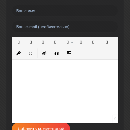
Полужирный
Курсив
Подчеркнутый
Зачеркнутый
Выравнивание
Нумерованный список
Маркированный спи
Вставить сс
Вставить защищенную ссылку
Вставить смайлик
Вставка скрытого текста
Вставка цитаты
Вставка спойлера
0
Добавить комментарий