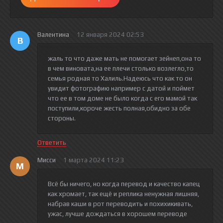
Валентина
12 января 2024 02:53
В
жаль то что даже мать не помогает зейнеп,она то
в чем виновата,на ее плечи столько возлегло,то
семья родная то Халиль.Надеюсь что как то он
увидит фотографию например с датой и поймет
что ее в том доме не было когда с его мамой так
поступили,короче жесть полная,обидно за обе
стороны.
Ответить
Мисси
1 марта 2024 11:23
М
Всё бы ничего, но когда перевод и качество капец
как хромает, так ещё и реплика ненужная лишняя,
набрав каши в рот переводить и похихикивать,
ужас, лучше дождаться в хорошем переводе