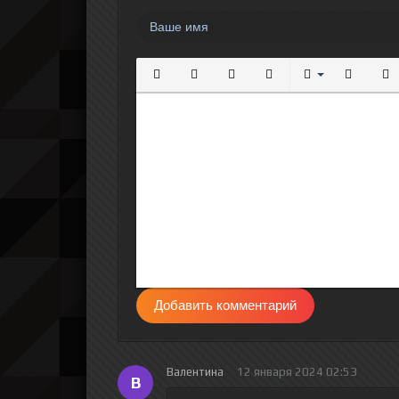
Полужирный
Курсив
Подчеркнутый
Зачеркнутый
Выравнивание
Нумерова
Мар
Добавить комментарий
Валентина
12 января 2024 02:53
В