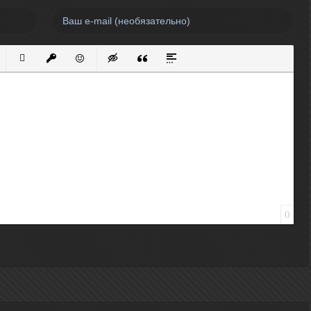
нный список
кированный список
Вставить ссылку
Вставить защищенную ссылку
Вставить смайлик
Вставка скрытого текста
Вставка цитаты
Вставка спойлера
0