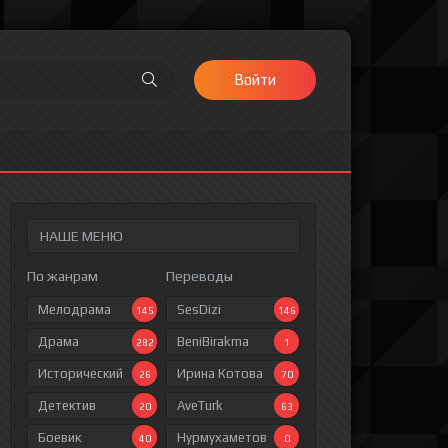
Войти
НАШЕ МЕНЮ
По жанрам
Переводы
Мелодрама
SesDizi
145
146
Драма
BeniBirakma
282
1
Исторический
Ирина Котова
26
70
Детектив
AveTurk
20
63
Боевик
Нурмухаметов
40
0