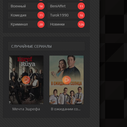
Военный
BeniAffet
14
11
Комедия
Turok1990
71
16
Криминал
Новинки
28
126
СЛУЧАЙНЫЕ СЕРИАЛЫ
ия
9 серия
10 серия
11 серия
12 серия
Мечта Эшрефа
В ожидании солнца