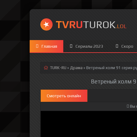
TVRU
TUROK
.LOL
Главная
Сериалы 2023
Скоро
TURK-RU
»
Драма
» Ветреный холм 91 серия
ру
Ветреный холм 91
Смотреть онлайн
Вы 