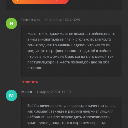
Валентина
12 января 2024 02:53
В
жаль то что даже мать не помогает зейнеп,она то
в чем виновата,на ее плечи столько возлегло,то
семья родная то Халиль.Надеюсь что как то он
увидит фотографию например с датой и поймет
что ее в том доме не было когда с его мамой так
поступили,короче жесть полная,обидно за обе
стороны.
Ответить
Мисси
1 марта 2024 11:23
М
Всё бы ничего, но когда перевод и качество капец
как хромает, так ещё и реплика ненужная лишняя,
набрав каши в рот переводить и похихикивать,
ужас, лучше дождаться в хорошем переводе