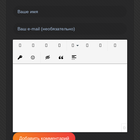
Полужирный
Курсив
Подчеркнутый
Зачеркнутый
Выравнивание
Нумерованный список
Маркированный спи
Вставить сс
Вставить защищенную ссылку
Вставить смайлик
Вставка скрытого текста
Вставка цитаты
Вставка спойлера
0
Добавить комментарий