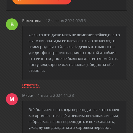
Валентина
12 января 2024 02:53
В
жаль то что даже мать не помогает зейнеп,она то
в чем виновата,на ее плечи столько возлегло,то
семья родная то Халиль.Надеюсь что как то он
увидит фотографию например с датой и поймет
что ее в том доме не было когда с его мамой так
поступили,короче жесть полная,обидно за обе
стороны.
Ответить
Мисси
1 марта 2024 11:23
М
Всё бы ничего, но когда перевод и качество капец
как хромает, так ещё и реплика ненужная лишняя,
набрав каши в рот переводить и похихикивать,
ужас, лучше дождаться в хорошем переводе