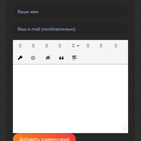
Полужирный
Курсив
Подчеркнутый
Зачеркнутый
Выравнивание
Нумерованный список
Маркированный спи
Вставить сс
Вставить защищенную ссылку
Вставить смайлик
Вставка скрытого текста
Вставка цитаты
Вставка спойлера
0
Добавить комментарий