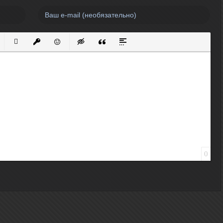
нный список
кированный список
Вставить ссылку
Вставить защищенную ссылку
Вставить смайлик
Вставка скрытого текста
Вставка цитаты
Вставка спойлера
0