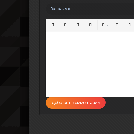
Полужирный
Курсив
Подчеркнутый
Зачеркнутый
Выравнивание
Нумерова
Мар
Добавить комментарий