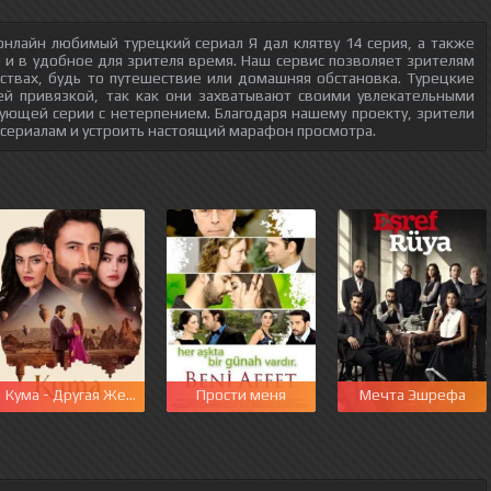
нлайн любимый турецкий сериал Я дал клятву 14 серия, а также
о и в удобное для зрителя время. Наш сервис позволяет зрителям
ствах, будь то путешествие или домашняя обстановка. Турецкие
ей привязкой, так как они захватывают своими увлекательными
ующей серии с нетерпением. Благодаря нашему проекту, зрители
 сериалам и устроить настоящий марафон просмотра.
этот мир
Кума - Другая Жена
Прости меня
Мечта Эшрефа