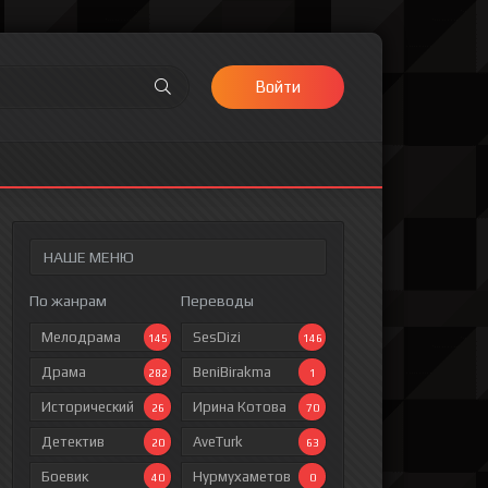
Войти
НАШЕ МЕНЮ
По жанрам
Переводы
Мелодрама
SesDizi
145
146
Драма
BeniBirakma
282
1
Исторический
Ирина Котова
26
70
Детектив
AveTurk
20
63
Боевик
Нурмухаметов
40
0