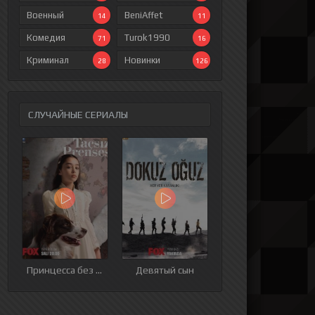
Военный
BeniAffet
14
11
Комедия
Turok1990
71
16
Криминал
Новинки
28
126
СЛУЧАЙНЫЕ СЕРИАЛЫ
ия
9 серия
10 серия
11 серия
12 серия
Принцесса без короны
Девятый сын