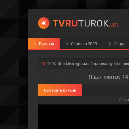
TVRU
TUROK
.LOL
Главная
Сериалы 2023
Скоро
TURK-RU
»
Мелодрама
» Я дал клятву 14 серия
Я дал клятву 14
Смотреть онлайн
Вы 