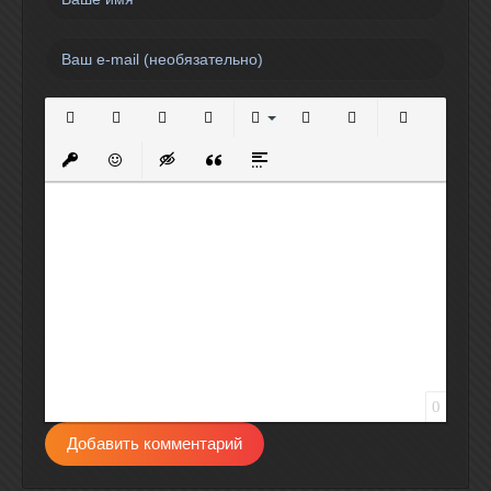
Полужирный
Курсив
Подчеркнутый
Зачеркнутый
Выравнивание
Нумерованный список
Маркированный спи
Вставить сс
Вставить защищенную ссылку
Вставить смайлик
Вставка скрытого текста
Вставка цитаты
Вставка спойлера
0
Добавить комментарий