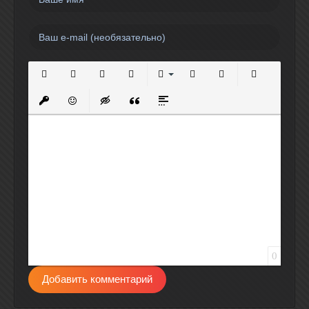
Полужирный
Курсив
Подчеркнутый
Зачеркнутый
Выравнивание
Нумерованный список
Маркированный спи
Вставить сс
Вставить защищенную ссылку
Вставить смайлик
Вставка скрытого текста
Вставка цитаты
Вставка спойлера
0
Добавить комментарий