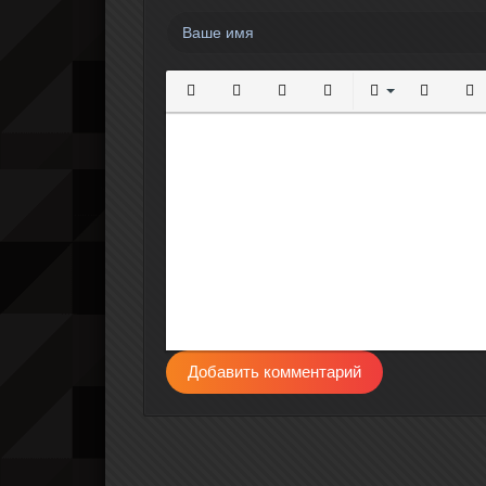
Полужирный
Курсив
Подчеркнутый
Зачеркнутый
Выравнивание
Нумерова
Мар
Добавить комментарий