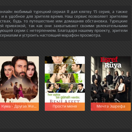
нлайн любимый турецкий сериал Я дал клятву 15 серия, а также
о и в удобное для зрителя время. Наш сервис позволяет зрителям
ствах, будь то путешествие или домашняя обстановка. Турецкие
ей привязкой, так как они захватывают своими увлекательными
ующей серии с нетерпением. Благодаря нашему проекту, зрители
 сериалам и устроить настоящий марафон просмотра.
этот мир
Кума - Другая Жена
Прости меня
Мечта Эшрефа