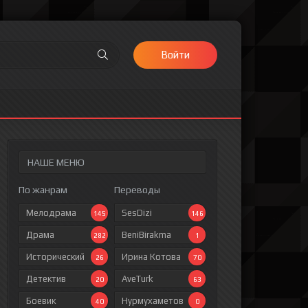
Войти
НАШЕ МЕНЮ
По жанрам
Переводы
Мелодрама
SesDizi
145
146
Драма
BeniBirakma
282
1
Исторический
Ирина Котова
26
70
Детектив
AveTurk
20
63
Боевик
Нурмухаметов
40
0