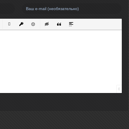
нный список
кированный список
Вставить ссылку
Вставить защищенную ссылку
Вставить смайлик
Вставка скрытого текста
Вставка цитаты
Вставка спойлера
0