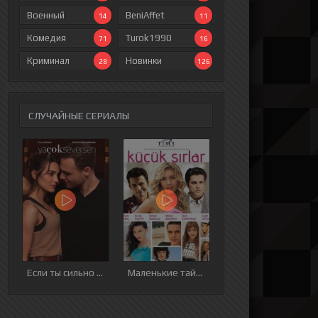
Военный
BeniAffet
14
11
Комедия
Turok1990
71
16
Криминал
Новинки
28
126
СЛУЧАЙНЫЕ СЕРИАЛЫ
ия
9 серия
10 серия
11 серия
12 серия
Если ты сильно любишь
Маленькие тайны