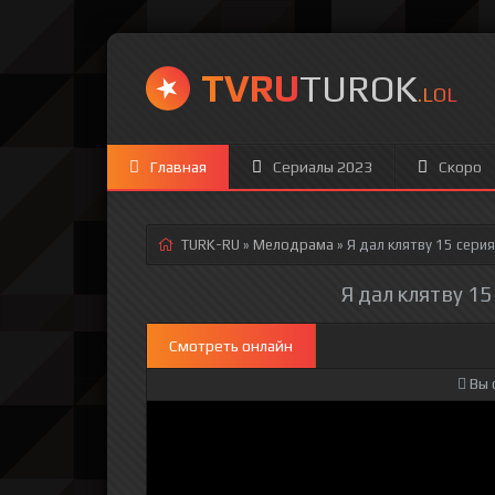
TVRU
TUROK
.LOL
Главная
Сериалы 2023
Скоро
TURK-RU
»
Мелодрама
» Я дал клятву 15 серия
Я дал клятву 15
Смотреть онлайн
Вы 