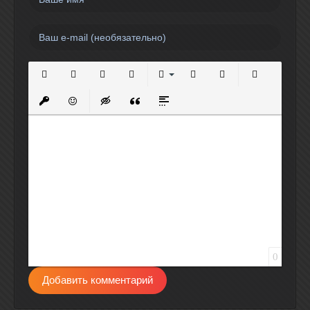
Полужирный
Курсив
Подчеркнутый
Зачеркнутый
Выравнивание
Нумерованный список
Маркированный спи
Вставить сс
Вставить защищенную ссылку
Вставить смайлик
Вставка скрытого текста
Вставка цитаты
Вставка спойлера
0
Добавить комментарий