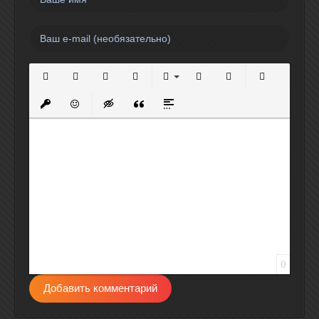
Полужирный
Курсив
Подчеркнутый
Зачеркнутый
Выравнивание
Нумерованный список
Маркированный спи
Вставить сс
Вставить защищенную ссылку
Вставить смайлик
Вставка скрытого текста
Вставка цитаты
Вставка спойлера
0
Добавить комментарий