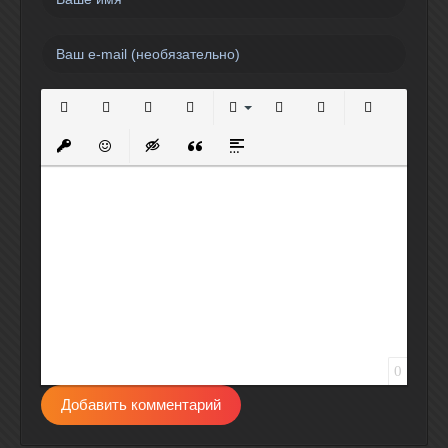
Полужирный
Курсив
Подчеркнутый
Зачеркнутый
Выравнивание
Нумерованный список
Маркированный спи
Вставить сс
Вставить защищенную ссылку
Вставить смайлик
Вставка скрытого текста
Вставка цитаты
Вставка спойлера
0
Добавить комментарий