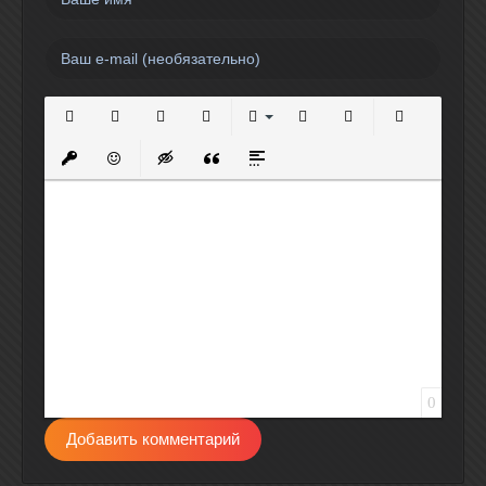
Полужирный
Курсив
Подчеркнутый
Зачеркнутый
Выравнивание
Нумерованный список
Маркированный спи
Вставить сс
Вставить защищенную ссылку
Вставить смайлик
Вставка скрытого текста
Вставка цитаты
Вставка спойлера
0
Добавить комментарий