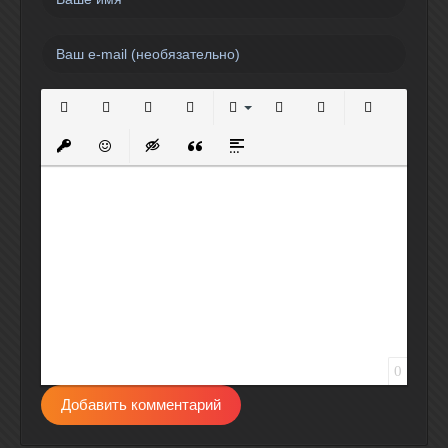
Полужирный
Курсив
Подчеркнутый
Зачеркнутый
Выравнивание
Нумерованный список
Маркированный спи
Вставить сс
Вставить защищенную ссылку
Вставить смайлик
Вставка скрытого текста
Вставка цитаты
Вставка спойлера
0
Добавить комментарий