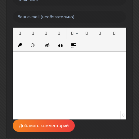
Полужирный
Курсив
Подчеркнутый
Зачеркнутый
Выравнивание
Нумерованный список
Маркированный спи
Вставить сс
Вставить защищенную ссылку
Вставить смайлик
Вставка скрытого текста
Вставка цитаты
Вставка спойлера
0
Добавить комментарий