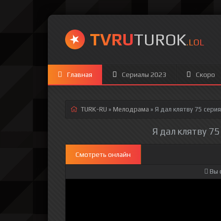
TVRU
TUROK
.LOL
Главная
Сериалы 2023
Скоро
TURK-RU
»
Мелодрама
» Я дал клятву 75 серия
Я дал клятву 75
Смотреть онлайн
Вы 