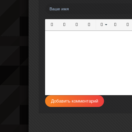
Полужирный
Курсив
Подчеркнутый
Зачеркнутый
Выравнивание
Нумерова
Мар
Добавить комментарий