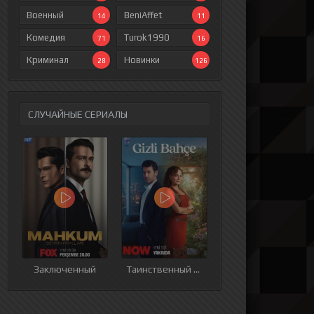
Военный
BeniAffet
14
11
Комедия
Turok1990
71
16
Криминал
Новинки
28
126
СЛУЧАЙНЫЕ СЕРИАЛЫ
ия
9 серия
10 серия
11 серия
12 серия
Заключенный
Таинственный сад