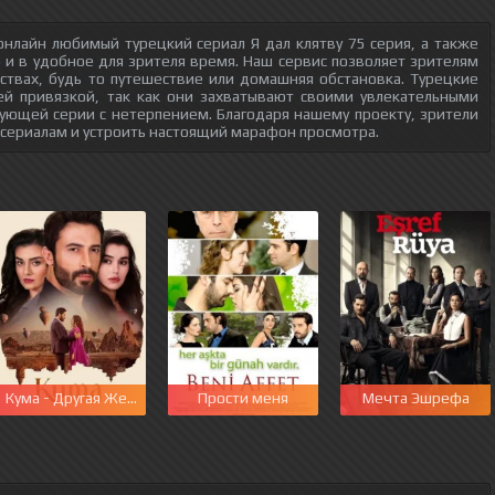
нлайн любимый турецкий сериал Я дал клятву 75 серия, а также
о и в удобное для зрителя время. Наш сервис позволяет зрителям
ствах, будь то путешествие или домашняя обстановка. Турецкие
ей привязкой, так как они захватывают своими увлекательными
ующей серии с нетерпением. Благодаря нашему проекту, зрители
 сериалам и устроить настоящий марафон просмотра.
этот мир
Кума - Другая Жена
Прости меня
Мечта Эшрефа