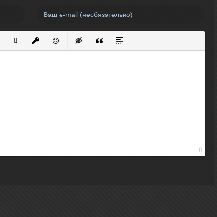
нный список
кированный список
Вставить ссылку
Вставить защищенную ссылку
Вставить смайлик
Вставка скрытого текста
Вставка цитаты
Вставка спойлера
0