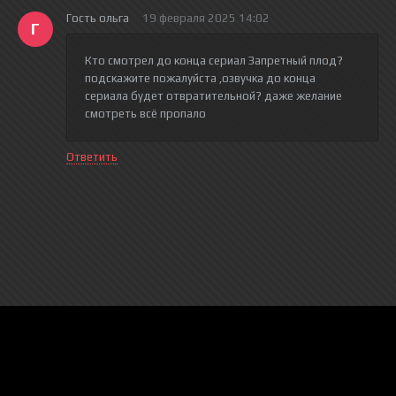
Гость ольга
19 февраля 2025 14:02
Г
Кто смотрел до конца сериал Запретный плод?
подскажите пожалуйста ,озвучка до конца
сериала будет отвратительной? даже желание
смотреть всё пропало
Ответить