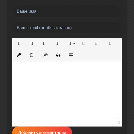
Полужирный
Курсив
Подчеркнутый
Зачеркнутый
Выравнивание
Нумерованный список
Маркированный спи
Вставить сс
Вставить защищенную ссылку
Вставить смайлик
Вставка скрытого текста
Вставка цитаты
Вставка спойлера
0
Добавить комментарий