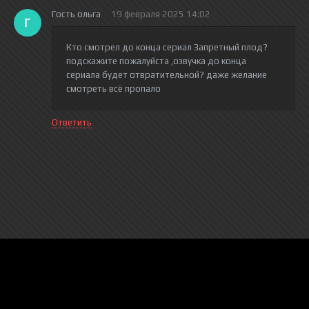
Гость ольга
19 февраля 2025 14:02
Г
Кто смотрел до конца сериал Запретный плод?
подскажите пожалуйста ,озвучка до конца
сериала будет отвратительной? даже желание
смотреть всё пропало
Ответить