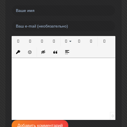
Полужирный
Курсив
Подчеркнутый
Зачеркнутый
Выравнивание
Нумерованный список
Маркированный спи
Вставить сс
Вставить защищенную ссылку
Вставить смайлик
Вставка скрытого текста
Вставка цитаты
Вставка спойлера
0
Добавить комментарий