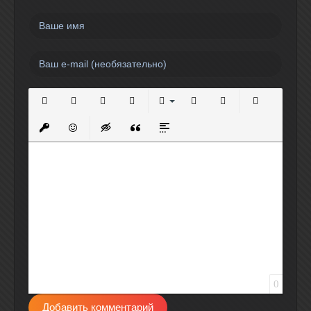
Полужирный
Курсив
Подчеркнутый
Зачеркнутый
Выравнивание
Нумерованный список
Маркированный спи
Вставить сс
Вставить защищенную ссылку
Вставить смайлик
Вставка скрытого текста
Вставка цитаты
Вставка спойлера
0
Добавить комментарий