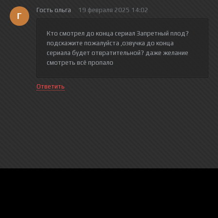
Гость ольга
19 февраля 2025 14:02
Г
Кто смотрел до конца сериал Запретный плод?
подскажите пожалуйста ,озвучка до конца
сериала будет отвратительной? даже желание
смотреть всё пропало
Ответить