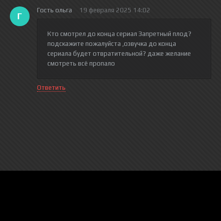
Гость ольга
19 февраля 2025 14:02
Г
Кто смотрел до конца сериал Запретный плод?
подскажите пожалуйста ,озвучка до конца
сериала будет отвратительной? даже желание
смотреть всё пропало
Ответить