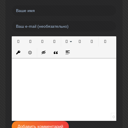
Полужирный
Курсив
Подчеркнутый
Зачеркнутый
Выравнивание
Нумерованный список
Маркированный спи
Вставить сс
Вставить защищенную ссылку
Вставить смайлик
Вставка скрытого текста
Вставка цитаты
Вставка спойлера
0
Добавить комментарий