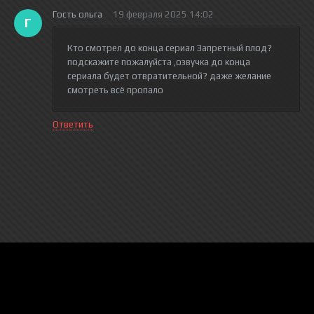
Гость ольга
19 февраля 2025 14:02
Г
Кто смотрел до конца сериал Запретный плод?
подскажите пожалуйста ,озвучка до конца
сериала будет отвратительной? даже желание
смотреть всё пропало
Ответить