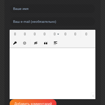
Полужирный
Курсив
Подчеркнутый
Зачеркнутый
Выравнивание
Нумерованный список
Маркированный спи
Вставить сс
Вставить защищенную ссылку
Вставить смайлик
Вставка скрытого текста
Вставка цитаты
Вставка спойлера
0
Добавить комментарий