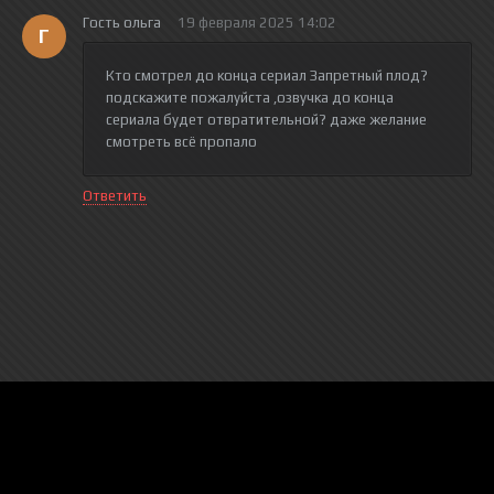
Гость ольга
19 февраля 2025 14:02
Г
Кто смотрел до конца сериал Запретный плод?
подскажите пожалуйста ,озвучка до конца
сериала будет отвратительной? даже желание
смотреть всё пропало
Ответить