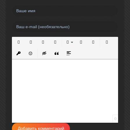
Полужирный
Курсив
Подчеркнутый
Зачеркнутый
Выравнивание
Нумерованный список
Маркированный спи
Вставить сс
Вставить защищенную ссылку
Вставить смайлик
Вставка скрытого текста
Вставка цитаты
Вставка спойлера
0
Добавить комментарий