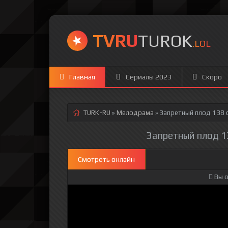
TVRU
TUROK
.LOL
Главная
Сериалы 2023
Скоро
TURK-RU
»
Мелодрама
» Запретный плод 138 
Запретный плод 13
Смотреть онлайн
Вы о