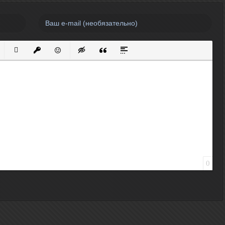
нный список
кированный список
Вставить ссылку
Вставить защищенную ссылку
Вставить смайлик
Вставка скрытого текста
Вставка цитаты
Вставка спойлера
0