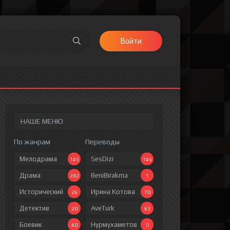
Войти
НАШЕ МЕНЮ
По жанрам
Переводы
Мелодрама
SesDizi
145
146
Драма
BeniBirakma
282
1
Исторический
Ирина Котова
26
70
Детектив
AveTurk
20
63
Боевик
Нурмухаметов
40
0