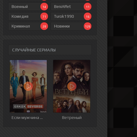
Военный
BeniAffet
14
11
Комедия
Turok1990
71
16
Криминал
Новинки
28
126
СЛУЧАЙНЫЕ СЕРИАЛЫ
ия
9 серия
10 серия
11 серия
12 серия
Если мужчина влюблен
Ветреный