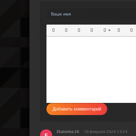
Полужирный
Курсив
Подчеркнутый
Зачеркнутый
Выравнивание
Нумерова
Мар
Добавить комментарий
Ekaterina 26
18 февраля 2024 23:24
E